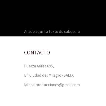
Añade aquí tu texto de cabecera
CONTACTO
Fuerza Aérea 695,
Bº Ciudad del Milagro -SALTA
lalocalproducciones@gmail.com