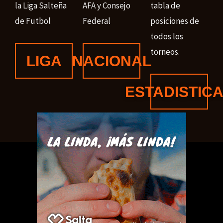
la Liga Salteña
AFA y Consejo
tabla de
de Futbol
Federal
posiciones de
todos los
torneos.
LIGA
NACIONAL
ESTADISTIC