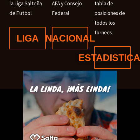
la Liga Salteña
AFA y Consejo
tabla de
de Futbol
Federal
posiciones de
todos los
torneos.
LIGA
NACIONAL
ESTADISTIC