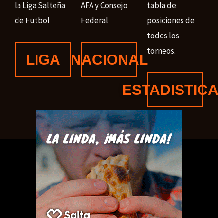
la Liga Salteña
AFA y Consejo
tabla de
de Futbol
Federal
posiciones de
todos los
torneos.
LIGA
NACIONAL
ESTADISTIC