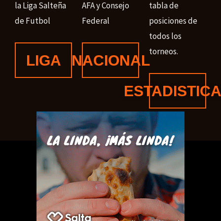
la Liga Salteña
AFA y Consejo
tabla de
de Futbol
Federal
posiciones de
todos los
torneos.
LIGA
NACIONAL
ESTADISTIC