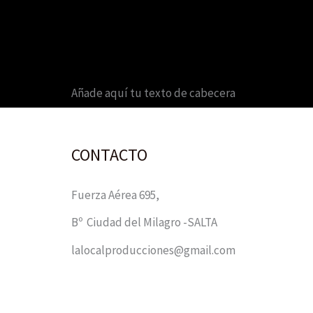
Añade aquí tu texto de cabecera
CONTACTO
Fuerza Aérea 695,
Bº Ciudad del Milagro -SALTA
lalocalproducciones@gmail.com