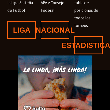
la Liga Salteña
AFA y Consejo
tabla de
de Futbol
Federal
posiciones de
todos los
torneos.
LIGA
NACIONAL
ESTADISTIC