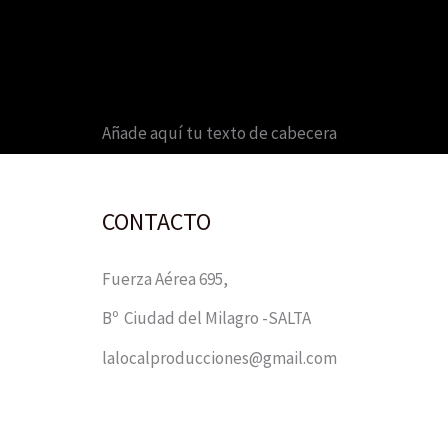
Añade aquí tu texto de cabecera
CONTACTO
Fuerza Aérea 695,
Bº Ciudad del Milagro -SALTA
lalocalproducciones@gmail.com