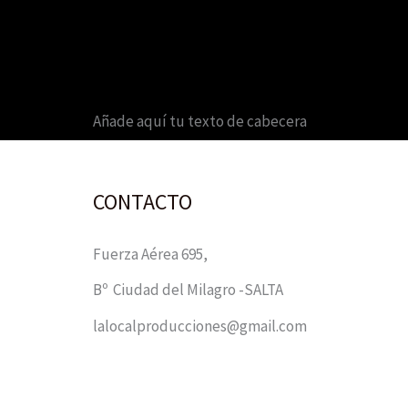
Añade aquí tu texto de cabecera
CONTACTO
Fuerza Aérea 695,
Bº Ciudad del Milagro -SALTA
lalocalproducciones@gmail.com