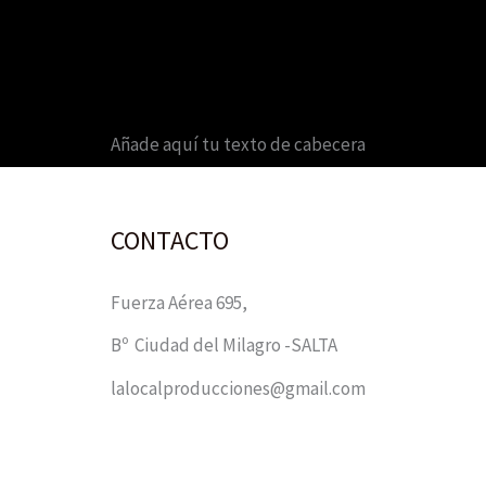
Añade aquí tu texto de cabecera
CONTACTO
Fuerza Aérea 695,
Bº Ciudad del Milagro -SALTA
lalocalproducciones@gmail.com