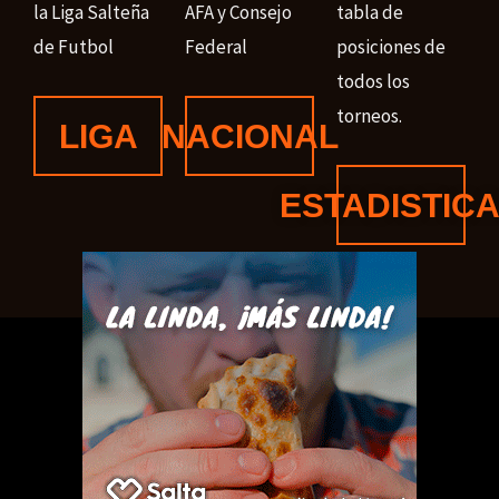
la Liga Salteña
AFA y Consejo
tabla de
de Futbol
Federal
posiciones de
todos los
torneos.
LIGA
NACIONAL
ESTADISTIC