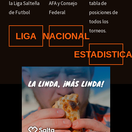
la Liga Salteña
AFA y Consejo
tabla de
de Futbol
Federal
posiciones de
todos los
torneos.
LIGA
NACIONAL
ESTADISTIC