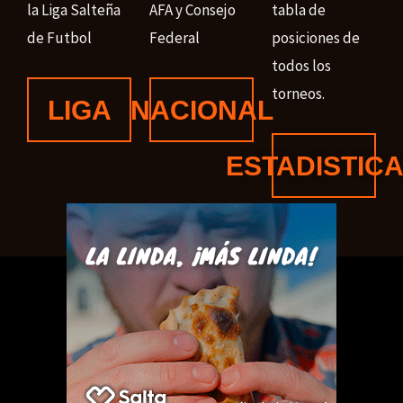
la Liga Salteña
AFA y Consejo
tabla de
de Futbol
Federal
posiciones de
todos los
torneos.
LIGA
NACIONAL
ESTADISTIC