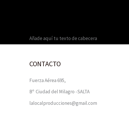
Añade aquí tu texto de cabecera
CONTACTO
Fuerza Aérea 695,
Bº Ciudad del Milagro -SALTA
lalocalproducciones@gmail.com