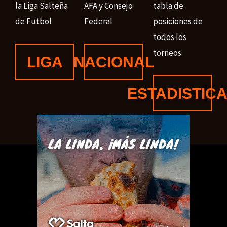
la Liga Salteña
AFA y Consejo
tabla de
de Futbol
Federal
posiciones de
todos los
torneos.
LIGA
NACIONAL
ESTADISTIC