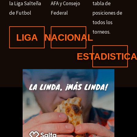
la Liga Salteña
AFA y Consejo
tabla de
de Futbol
Federal
posiciones de
todos los
torneos.
LIGA
NACIONAL
ESTADISTIC