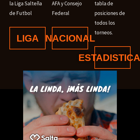
la Liga Salteña
AFA y Consejo
tabla de
de Futbol
Federal
posiciones de
todos los
torneos.
LIGA
NACIONAL
ESTADISTIC