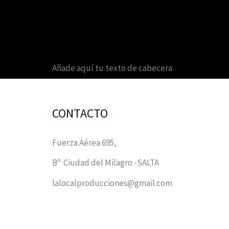
Añade aquí tu texto de cabecera
CONTACTO
Fuerza Aérea 695,
Bº Ciudad del Milagro -SALTA
lalocalproducciones@gmail.com