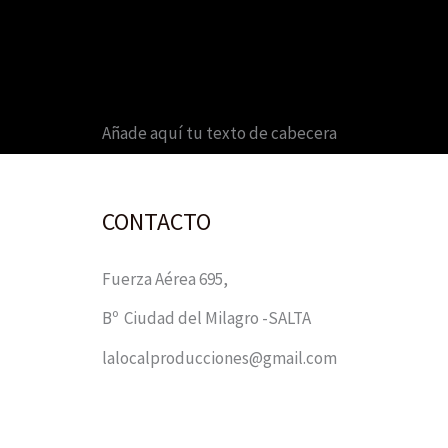
Añade aquí tu texto de cabecera
CONTACTO
Fuerza Aérea 695,
Bº Ciudad del Milagro -SALTA
lalocalproducciones@gmail.com