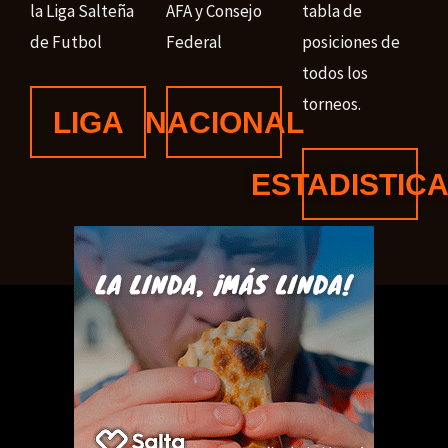
la Liga Salteña
AFA y Consejo
tabla de
de Futbol
Federal
posiciones de
todos los
torneos.
LIGA
NACIONAL
ESTADISTIC