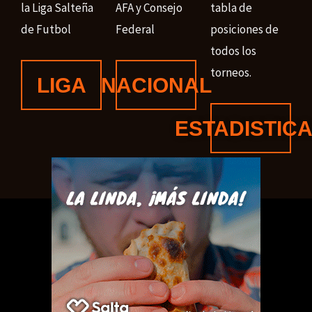
la Liga Salteña
AFA y Consejo
tabla de
de Futbol
Federal
posiciones de
todos los
torneos.
LIGA
NACIONAL
ESTADISTIC